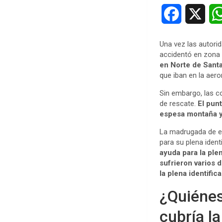
F
X
a
Una vez las autori
c
accidentó en zona
en Norte de Sant
e
que iban en la aero
b
Sin embargo, las c
de rescate.
El pun
o
espesa montaña y 
La madrugada de es
o
para su plena iden
k
ayuda para la ple
sufrieron varios 
la plena identific
¿Quiénes
cubría l