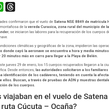
W
T
h
h
dades confirmaron que el vuelo de
Satena NSE 8849 de matrícula
a
r
 montañosa de la
vereda Curasica, zona rural del municipio de l
ander
, se iniciaron las labores para la recuperación de los cuerpos 
t
e
nave.
s
a
ondiciones climáticas y geográficas de la zona, impidieron las oper
to donde cayó la aeronave se encuentra a hora y media minutos 
A
d
20 minutos más en carro para llegar a la Playa de Belén.
te jueves 29 de enero, los 15 cuerpos recuperados llegaron a la ci
p
s
tifica. Desde entonces,
las autoridades solicitaron a los familiares
p
na identificación de los cadáveres, teniendo en cuenta la afect
de ellos. Buscan, a través de pruebas de ADN y muestras dental
ación de los cuerpos.
 viajaban en el vuelo de Satena
a ruta Cúcuta – Ocaña?