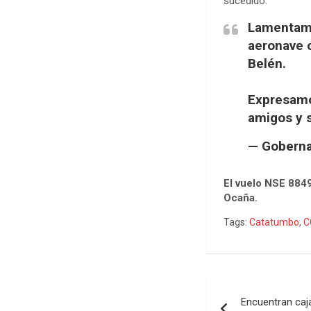
sucedido.
Lamentamo
aeronave c
Belén.
Expresamos
amigos y s
— Goberna
El vuelo NSE 8849
Ocaña.
Tags:
Catatumbo
,
C
Navegació
Encuentran caja