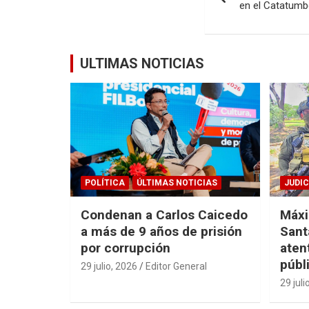
de
en el Catatum
entradas
ULTIMAS NOTICIAS
POLÍTICA
ÚLTIMAS NOTICIAS
JUDIC
Condenan a Carlos Caicedo
Máxi
a más de 9 años de prisión
Sant
por corrupción
aten
públ
29 julio, 2026
Editor General
29 juli