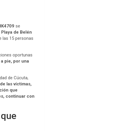
 HK4709
se
a Playa de Belén
de las 15 personas
aciones oportunas
a pie, por una
udad de Cúcuta,
 de las víctimas,
ación que
es, continuar con
 que