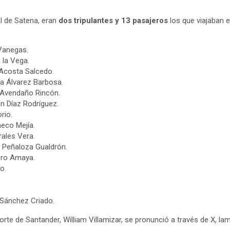
ial de Satena, eran
dos tripulantes y 13 pasajeros
los que viajaban e
Vanegas.
 la Vega.
 Acosta Salcedo.
a Álvarez Barbosa.
 Avendaño Rincón.
n Díaz Rodríguez.
rio.
eco Mejía.
rales Vera.
 Peñaloza Gualdrón.
ero Amaya.
o.
 Sánchez Criado.
rte de Santander, William Villamizar, se pronunció a través de X, la