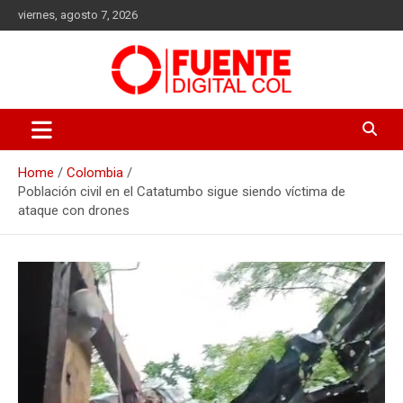
Skip
viernes, agosto 7, 2026
to
content
Fuente Digital Col
Home
Colombia
Población civil en el Catatumbo sigue siendo víctima de
ataque con drones