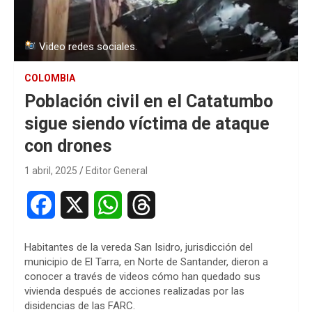
Video redes sociales.
COLOMBIA
Población civil en el Catatumbo
sigue siendo víctima de ataque
con drones
1 abril, 2025
Editor General
F
X
W
T
a
h
h
Habitantes de la vereda San Isidro, jurisdicción del
c
a
r
municipio de El Tarra, en Norte de Santander, dieron a
conocer a través de videos cómo han quedado sus
e
t
e
vivienda después de acciones realizadas por las
disidencias de las FARC.