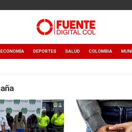
Fuente Digital
ECONOMÍA
DEPORTES
SALUD
COLOMBIA
MUN
Col
aña