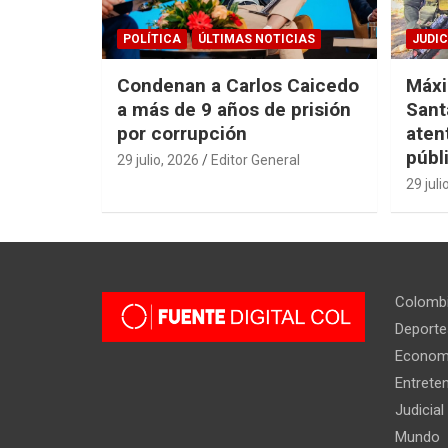
POLÍTICA
ÚLTIMAS NOTICIAS
JUDIC
Condenan a Carlos Caicedo
Máxi
a más de 9 años de prisión
Sant
por corrupción
aten
públ
29 julio, 2026
Editor General
29 juli
Colomb
Deporte
Econom
Entrete
Judicial
Mundo