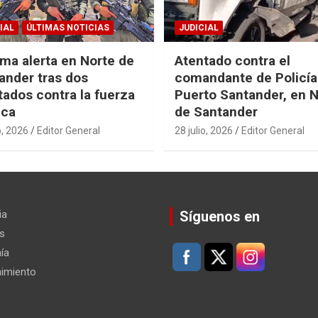
IAL
ÚLTIMAS NOTICIAS
JUDICIAL
ma alerta en Norte de
Atentado contra el
ander tras dos
comandante de Policía
tados contra la fuerza
Puerto Santander, en 
ica
de Santander
o, 2026
Editor General
28 julio, 2026
Editor General
ia
Síguenos en
s
ía
nimiento