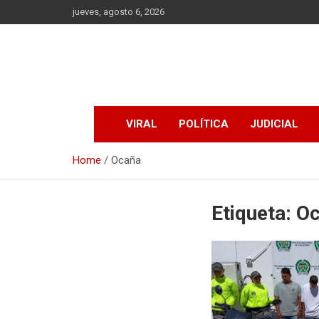
Skip
jueves, agosto 6, 2026
to
content
VIRAL
POLÍTICA
JUDICIAL
Home
Ocaña
Etiqueta:
Oc