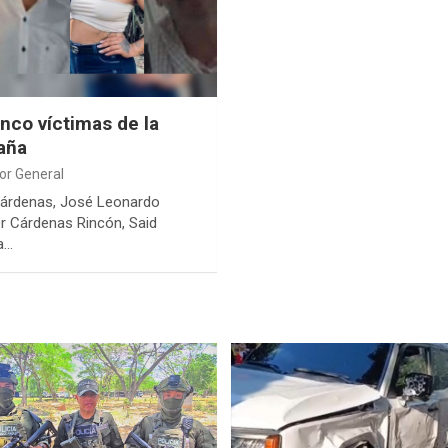
inco víctimas de la
aña
tor General
árdenas, José Leonardo
 Cárdenas Rincón, Said
a…