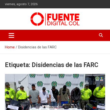
Skip
viernes, agosto 7, 2026
to
content
Fuente Digital Col
Home
Disidencias de las FARC
Etiqueta:
Disidencias de las FARC